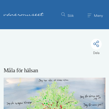
Till innehållet på sidan
Sök
Meny
Dela
Måla för hälsan