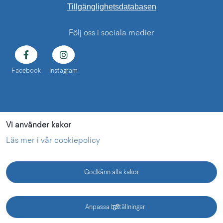
Länk till annan web
Tillgänglighetsdatabasen
Följ oss i sociala medier
Facebook
Instagram
Vi använder kakor
Läs mer i vår cookiepolicy
Godkänn alla kakor
KONTAKT
Anpassa inställningar
Vänermuseet - en webbplats inom Lidköping kommun