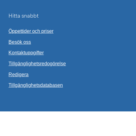
Hitta snabbt
Öppettider och priser
Besök oss
Kontaktuppgifter
Tillgänglighetsredogörelse
Redigera
Länk till annan webbplats.
Tillgänglighetsdatabasen
et - en webbplats inom Lidköping kommun