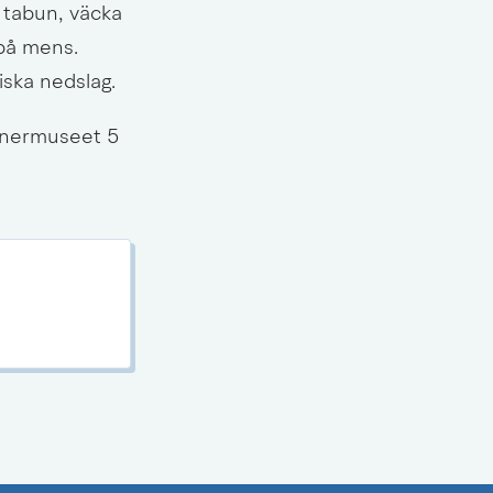
tabun, väcka 
på mens. 
iska nedslag.
änermuseet 5 