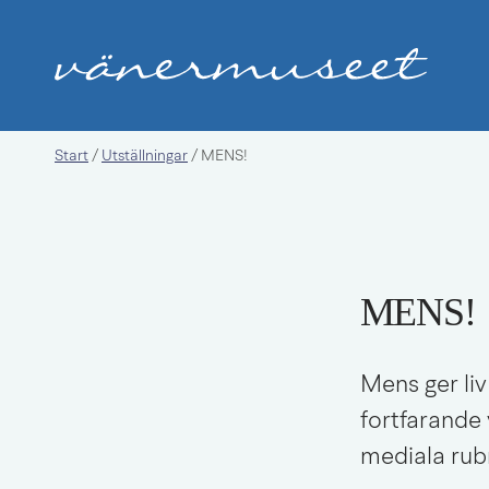
Start
Utställningar
/
/
MENS!
MENS!
Mens ger li
fortfarande 
mediala rubr