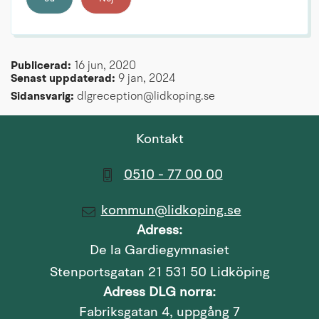
Publicerad: 
16 jun, 2020
Senast uppdaterad: 
9 jan, 2024
Sidansvarig:
 dlgreception@lidkoping.se
Kontakt
0510 - 77 00 00
kommun@lidkoping.se
Adress:
De la Gardiegymnasiet
Stenportsgatan 21 531 50 Lidköping
Adress DLG norra:
Fabriksgatan 4, uppgång 7