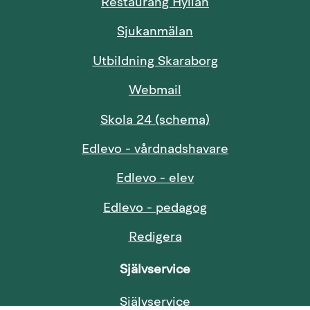
Restaurang Hyllan
Sjukanmälan
Länk till annan
Utbildning Skaraborg
Länk till annan webbp
Webmail
Länk till annan w
Skola 24 (schema)
Länk till anna
Edlevo - vårdnadshavare
Länk till annan web
Edlevo - elev
Länk till annan w
Edlevo - pedagog
Redigera
Självservice
Länk till annan webb
Självservice