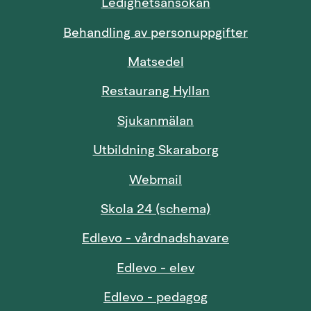
Länk till annan 
Ledighetsansökan
Behandling av personuppgifter
Länk till annan webbp
Matsedel
Restaurang Hyllan
Sjukanmälan
Länk till annan
Utbildning Skaraborg
Länk till annan webbp
Webmail
Länk till annan w
Skola 24 (schema)
Länk till anna
Edlevo - vårdnadshavare
Länk till annan web
Edlevo - elev
Länk till annan w
Edlevo - pedagog