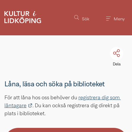
Till innehållet på sidan
Sök
Meny
Dela
Låna, läsa och söka på biblioteket
För att låna hos oss behöver du 
registrera dig som 
Länk till annan webbplats.
låntagare
. Du kan också registrera dig direkt på 
plats i biblioteket.