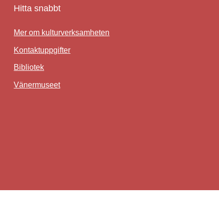
Hitta snabbt
Mer om kulturverksamheten
Kontaktuppgifter
Bibliotek
Länk till annan webbplats.
Vänermuseet
idköping - en webbplats inom Lidköping kommun