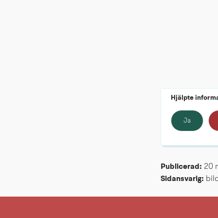
Hjälpte inform
Ja
Publicerad: 
20 
Sidansvarig:
 bi