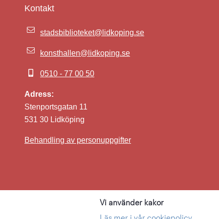
Kontakt
stadsbiblioteket@lidkoping.se
konsthallen@lidkoping.se
0510 - 77 00 50
Adress:
Stenportsgatan 11
531 30 Lidköping
Behandling av personuppgifter
Vi använder kakor
Kultur i L
Läs mer i vår cookiepolicy