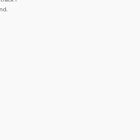
fack i 
nd.