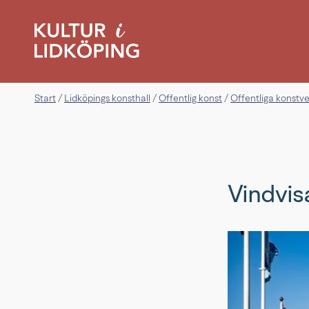
Start
Lidköpings konsthall
Offentlig konst
Offentliga konstv
/
/
/
Vindvis