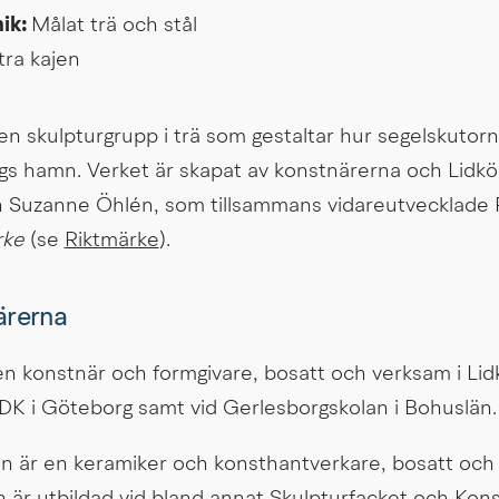
ik: 
Målat trä och stål
tra kajen
 en skulpturgrupp i trä som gestaltar hur segelskutorn
ings hamn. Verket är skapat av konstnärerna och Lidkö
h Suzanne Öhlén, som tillsammans vidareutvecklade Ra
rke
 (se 
Riktmärke
).
ärerna
en konstnär och formgivare, bosatt och verksam i Lidk
HDK i Göteborg samt vid Gerlesborgskolan i Bohuslän.
 är en keramiker och konsthantverkare, bosatt och 