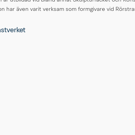
 är utbildad vid bland annat Skulpturfacket och Konst
n har även varit verksam som formgivare vid Rörstra
onstverket