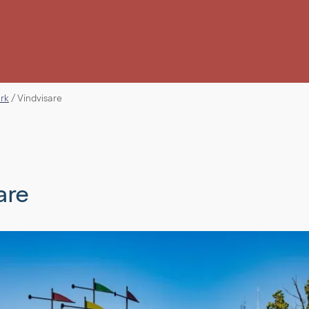
erk
/
Vindvisare
are