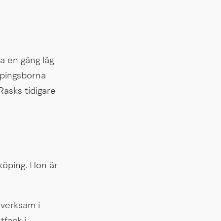
a en gång låg 
pingsborna 
sks tidigare 
öping. Hon är 
verksam i 