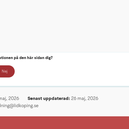
ationen på den här sidan dig?
Nej
maj, 2026
Senast uppdaterad: 
26 maj, 2026
ldning@lidkoping.se