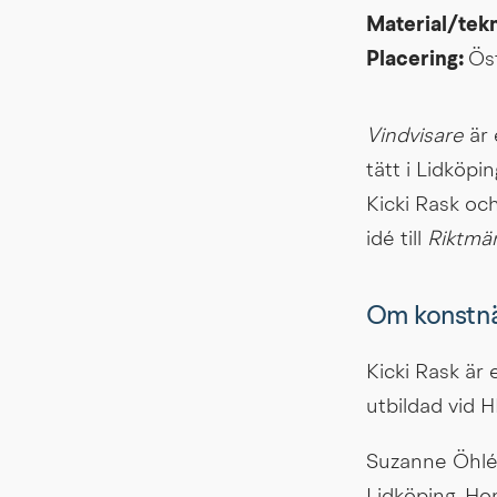
Material/tekn
Placering: 
Ös
Vindvisare
 är
tätt i Lidköp
Kicki Rask oc
idé till 
Riktmä
Om konstn
Kicki Rask är 
utbildad vid 
Suzanne Öhlén