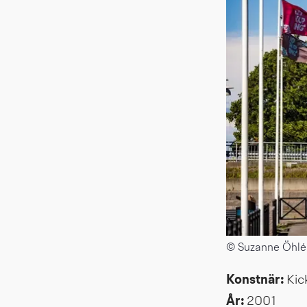
© Suzanne Öhlé
Konstnär: 
Kic
År: 
2001