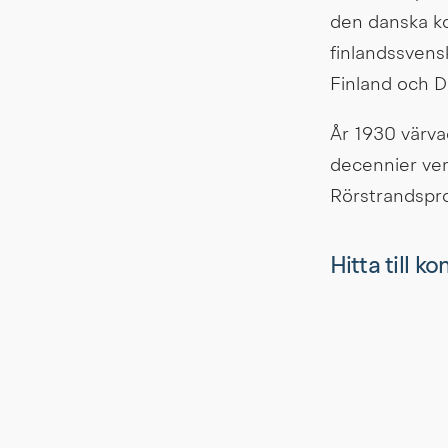
den danska k
finlandssvens
Finland och D
År 1930 värvad
decennier ver
Rörstrandsprof
Hitta till k