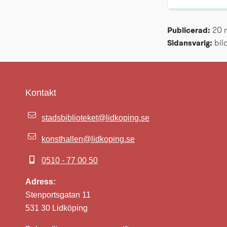
Publicerad: 
20 
Sidansvarig:
 bi
Kontakt
stadsbiblioteket@lidkoping.se
konsthallen@lidkoping.se
0510 - 77 00 50
Adress:
Stenportsgatan 11
531 30 Lidköping