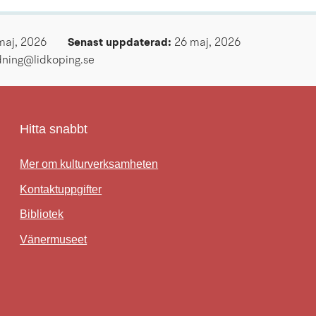
maj, 2026
Senast uppdaterad: 
26 maj, 2026
ldning@lidkoping.se
Hitta snabbt
Mer om kulturverksamheten
Kontaktuppgifter
Bibliotek
Länk till annan webbplats.
Vänermuseet