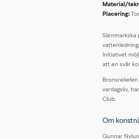
Material/tekn
Placering: 
To
Särnmarkska p
vattenledning,
Initiativet mö
att en svår k
Bronsreliefen
vardagsliv, ha
Club.
Om konstn
Gunnar Nylund 