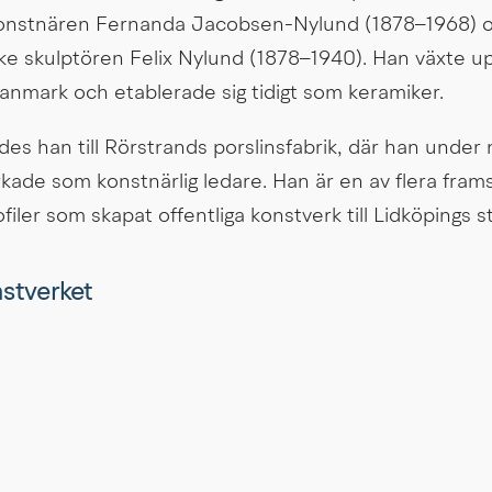
onstnären Fernanda Jacobsen-Nylund (1878–1968) o
ke skulptören Felix Nylund (1878–1940). Han växte up
anmark och etablerade sig tidigt som keramiker.
es han till Rörstrands porslinsfabrik, där han under 
kade som konstnärlig ledare. Han är en av flera fram
iler som skapat offentliga konstverk till Lidköpings 
onstverket