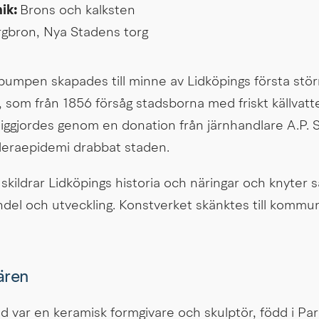
ik: 
Brons och kalksten 
rgbron, Nya Stadens torg
umpen skapades till minne av Lidköpings första störr
 som från 1856 försåg stadsborna med friskt källvatte
jliggjordes genom en donation från järnhandlare A.P. 
oleraepidemi drabbat staden.
 skildrar Lidköpings historia och näringar och knyter
ndel och utveckling. Konstverket skänktes till kommun
ären
var en keramisk formgivare och skulptör, född i Paris