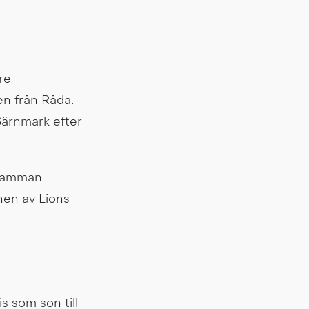
e 
n från Råda. 
Särnmark efter 
 samman 
en av Lions 
 som son till 