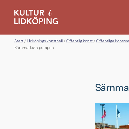
Start
Lidköpings konsthall
Offentlig konst
Offentliga konstv
/
/
/
Särnmarkska pumpen
Särnma