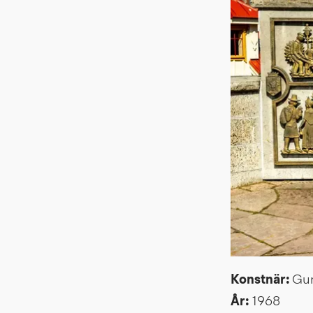
Konstnär: 
Gun
År: 
1968