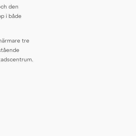
ch den 
p i både 
närmare tre 
stående 
stadscentrum.