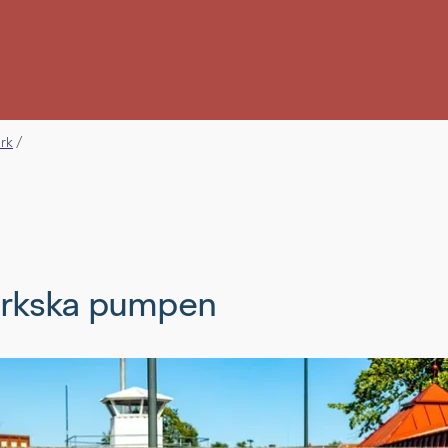
erk
/
rkska pumpen