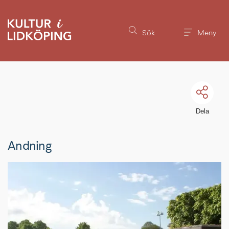
Till innehållet på sidan
Sök
Meny
Dela
Andning