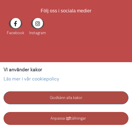
Följ oss i sociala medier
Facebook
Instagram
Vi använder kakor
Läs mer i vår cookiepolicy
Godkänn alla kakor
KONTAKT
Anpassa inställningar
Kultur i Lidköping - en webbplats inom Lidköping kommun