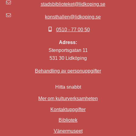
stadsbiblioteket@lidkoping.se
konsthallen@lidkoping.se
0510 - 77 00 50
Adress:
Stenportsgatan 11
531 30 Lidköping
Behandling av personuppgifter
Hitta snabbt
Mer om kulturverksamheten
Kontaktuppgifter
Bibliotek
Länk till annan webbplat
Vänermuseet