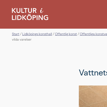
Start
Lidköpings konsthall
Offentlig konst
Offentliga konstv
/
/
/
vilda varelser
Vattnets