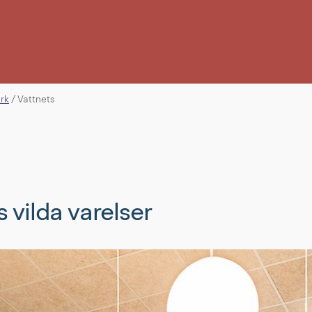
erk
/
Vattnets
 vilda varelser