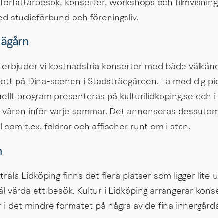
 författarbesök, konserter, workshops och filmvisningar
 studieförbund och föreningsliv.
rägårn
erbjuder vi kostnadsfria konserter med både välkända
ott på Dina-scenen i Stadsträdgården. Ta med dig pick
ellt program presenteras på 
kulturilidkoping.se
 och i
 våren inför varje sommar. Det annonseras dessuto
l som t.ex. foldrar och affischer runt om i stan.
m
rala Lidköping finns det flera platser som ligger lite
 värda ett besök. Kultur i Lidköping arrangerar konse
r i det mindre formatet på några av de fina innergårda