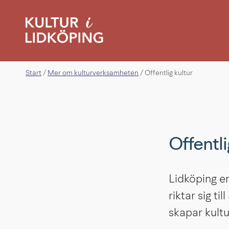
Start
Mer om kulturverksamheten
/
/
Offentlig kultur
Offentli
Lidköping er
riktar sig ti
skapar kultu