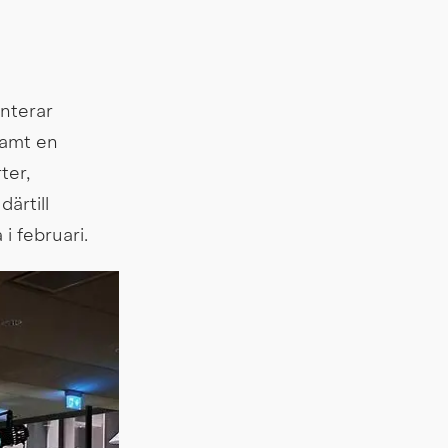
nterar 
amt en 
er, 
rtill 
i februari.