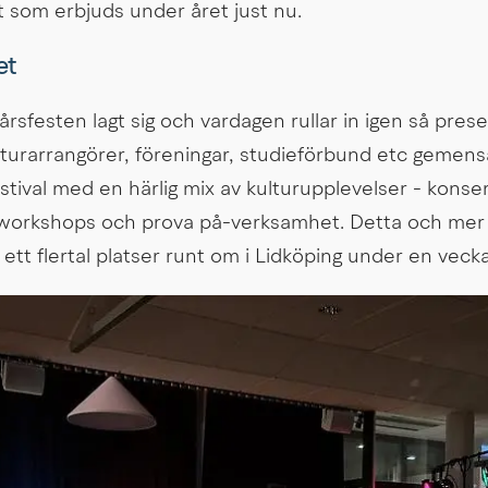
t som erbjuds under året just nu.
et
årsfesten lagt sig och vardagen rullar in igen så prese
lturarrangörer, föreningar, studieförbund etc gemens
stival med en härlig mix av kulturupplevelser - konsert
, workshops och prova på-verksamhet. Detta och mer dä
tt flertal platser runt om i Lidköping under en vecka 