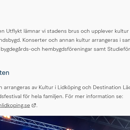
n Utflykt lämnar vi stadens brus och upplever kultur u
ndsbygd. Konserter och annan kultur arrangeras i s
ka bygdegårds-och hembygdsföreningar samt Studiefö
ten
arrangeras av Kultur i Lidköping och Destination Läc
och är en stadsfestival för hela familjen. För mer information se: 
Länk till annan webbplats.
lidkoping.se
.