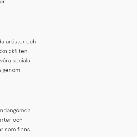
 i 
 artister och 
nickfilten 
 våra sociala 
m genom 
 undangömda 
rter och 
r som finns 