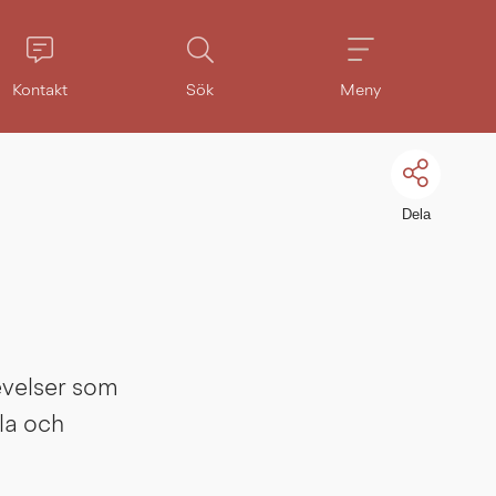
Kontakt
Sök
Meny
Dela
evelser som 
la och 