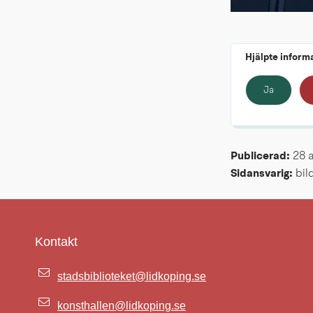
Hjälpte inform
Ja
Publicerad: 
28 
Sidansvarig:
 bi
Kontakt
stadsbiblioteket@lidkoping.se
konsthallen@lidkoping.se