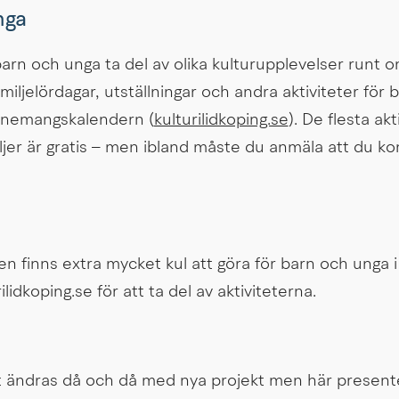
nga
rn och unga ta del av olika kulturupplevelser runt om
miljelördagar, utställningar och andra aktiviteter för 
venemangskalendern (
kulturilidkoping.se
). De flesta akt
ljer är gratis – men ibland måste du anmäla att du ko
n finns extra mycket kul att göra för barn och unga i al
ilidkoping.se för att ta del av aktiviteterna.
 ändras då och då med nya projekt men här presente