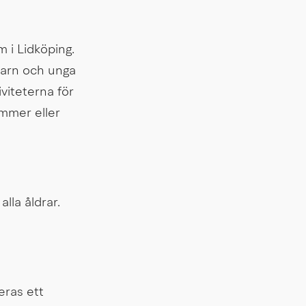
 i Lidköping. 
barn och unga 
iviteterna för 
mmer eller 
la åldrar. 
ras ett 