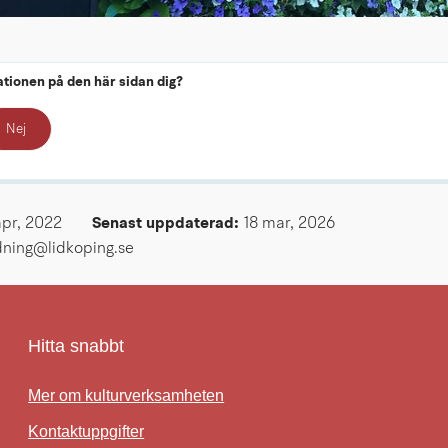
ationen på den här sidan dig?
Nej
apr, 2022
Senast uppdaterad: 
18 mar, 2026
ldning@lidkoping.se
Hitta snabbt
Mer om kulturverksamheten
Kontaktuppgifter