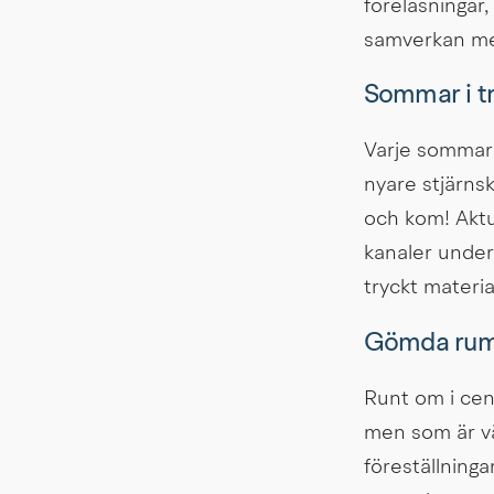
föreläsningar,
samverkan med
Sommar i t
Varje sommar 
nyare stjärnsk
och kom! Aktu
kanaler under
tryckt materia
Gömda ru
Runt om i cent
men som är väl
föreställninga