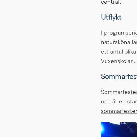
centralt.
Utflykt
I programserie
natursköna la
ett antal oli
Vuxenskolan.
Sommarfes
Sommarfesten 
sommarfesten