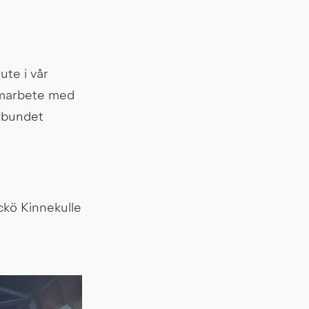
te i vår 
amarbete med 
rbundet 
kö Kinnekulle 