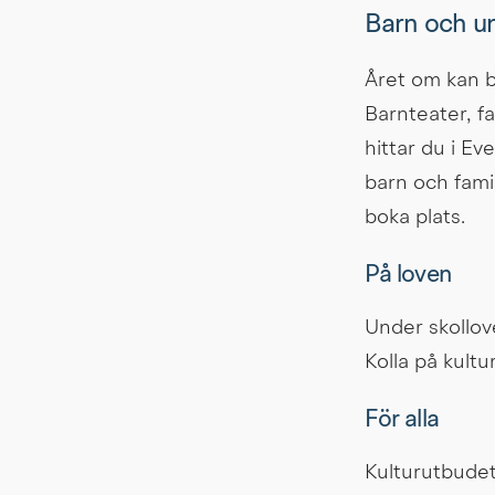
Barn och u
Året om kan ba
Barnteater, fa
hittar du i E
barn och fami
boka plats.
På loven
Under skollove
Kolla på kultur
För alla
Kulturutbudet