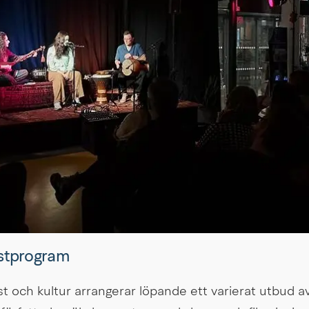
stprogram
st och kultur arrangerar löpande ett varierat utbud av