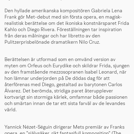
Den hyllade amerikanska kompositören Gabriela Lena
Frank gör Met-debut med sin första opera, en magisk-
realistisk berättelse om det ikoniska konstnärsparet Frida
Kahlo och Diego Rivera. Föreställningen tar inspiration
från deras målningar och har libretto av den
Pulitzerprisbelönade dramatikern Nilo Cruz.
Berättelsen är utformad som en omvänd version av
myten om Orfeus och Eurydike och skildrar Frida, sjungen
av den framstående mezzosopranen Isabel Leonard, när
hon lämnar underjorden på De dödas dag för att
återförenas med Diego, gestaltad av barytonen Carlos
Álvarez. Det berömda, stridiga paret återupplever
kortvarigt sin stormiga kärlek, omfamnar både passionen
och smärtan innan de tar ett sista farväl av de levandes
värld.
Yannick Nézet-Séguin dirigerar Mets premiär av Franks
opera, en ”självsäker, rikt fantasifull komposition” (The