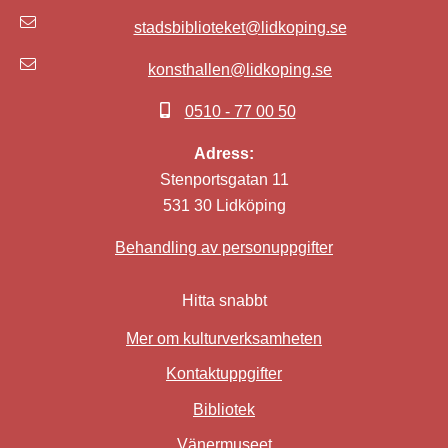
stadsbiblioteket@lidkoping.se
konsthallen@lidkoping.se
0510 - 77 00 50
Adress:
Stenportsgatan 11
531 30 Lidköping
Behandling av personuppgifter
Hitta snabbt
Mer om kulturverksamheten
Kontaktuppgifter
Bibliotek
Länk till annan webbplat
Vänermuseet