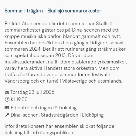
Sommar i trägårn - Skallsjö sommarorkester
Ett kärt återseende blir det i sommar när Skallsjö
sommarorkester gästar oss på Dina-scenen med ett
knippe musikaliska pärlor, blandat gammalt och nytt.
Ensemblen har besökt oss flera gånger tidigare, senast
sommaren 2024. Det är ett rutinerat gäng stråkmusiker
som spelat ihop sedan 2013. Då var dom
musikstuderanden, nu är dom etablerade yrkesmusiker,
varav flera aktiva i landets stora orkestrar. Men dom
träffas fortfarande varje sommar för en festival i
Vänersborg och en turné i Västsverige och utomlands.
📅 Torsdag 23 juli 2026
🕐 Kl 19.00
🎟️ Fri entré och ingen förbokning
📍 Dina-scenen, Stadsträdgården i Lidköping
Inför årets konsert har ensemblen skickat följande
hälsning till Lidköpingspubliken: