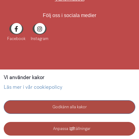
Följ oss i sociala medier
Facebook
Instagram
Vi använder kakor
Läs mer i vår cookiepolicy
Godkänn alla kakor
KONTAKT
Anpassa inställningar
Kultur i Lidköping - en webbplats inom Lidköping kommun