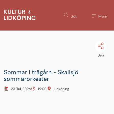
Till innehållet på sidan
Sök
Meny
Dela
Sommar i trägårn - Skallsjö
sommarorkester
23 Jul, 2026
19:00
Lidköping