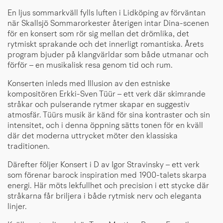
En ljus sommarkväll fylls luften i Lidköping av förväntan
när Skallsjö Sommarorkester återigen intar Dina-scenen
för en konsert som rör sig mellan det drömlika, det
rytmiskt sprakande och det innerligt romantiska. Årets
program bjuder på klangvärldar som både utmanar och
förför – en musikalisk resa genom tid och rum.
Konserten inleds med Illusion av den estniske
kompositören Erkki-Sven Tüür – ett verk där skimrande
stråkar och pulserande rytmer skapar en suggestiv
atmosfär. Tüürs musik är känd för sina kontraster och sin
intensitet, och i denna öppning sätts tonen för en kväll
där det moderna uttrycket möter den klassiska
traditionen.
Därefter följer Konsert i D av Igor Stravinsky – ett verk
som förenar barock inspiration med 1900-talets skarpa
energi. Här möts lekfullhet och precision i ett stycke där
stråkarna får briljera i både rytmisk nerv och eleganta
linjer.