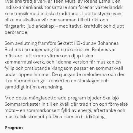
Kvällens tredje verk är Teen Murti av Reena Esmail, en
indisk-amerikansk tonsättare som förenar västerländsk
konstmusik med indiska traditioner. I detta stycke vävs
olika musikaliska världar samman till ett rikt och
färgstarkt ljudlandskap – meditativt, kraftfullt och djupt
berörande.
Som avslutning framförs Sextett i G-dur av Johannes
Brahms i arrangemang för stråkorkester. Brahms var
mästare i att skapa värme och djup i sina
kammarmusikverk, och i denna version får musiken en
fyllig och omslutande klang som passar en sommarkväll
under öppen himmel. De sjungande melodierna och den
rika harmoniken ger konserten en storslagen och
samtidigt intim avrundning.
Med detta mångfacetterade program bjuder Skallsjö
Sommarorkester in till en kväll där tradition och förnyelse
möts – en sommarkonsert fylld av energi, eftertanke och
musikalisk skönhet på Dina-scenen i Lidköping.
Program