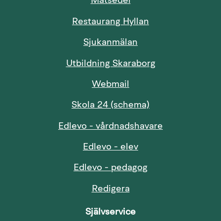
Länk till annan webbp
Matsedel
Restaurang Hyllan
Sjukanmälan
Länk till annan
Utbildning Skaraborg
Länk till annan webbp
Webmail
Länk till annan w
Skola 24 (schema)
Länk till anna
Edlevo - vårdnadshavare
Länk till annan web
Edlevo - elev
Länk till annan w
Edlevo - pedagog
Redigera
Självservice