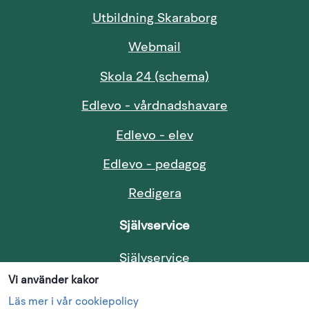
Länk till annan
Utbildning Skaraborg
Länk till annan webbp
Webmail
Länk till annan w
Skola 24 (schema)
Länk till anna
Edlevo - vårdnadshavare
Länk till annan web
Edlevo - elev
Länk till annan w
Edlevo - pedagog
Redigera
Självservice
Länk till annan webb
Självservice
Vi använder kakor
Följ oss i sociala medier
Läs mer i vår cookiepolicy