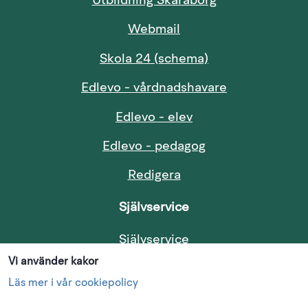
Länk till annan
Utbildning Skaraborg
Länk till annan webbp
Webmail
Länk till annan w
Skola 24 (schema)
Länk till anna
Edlevo - vårdnadshavare
Länk till annan web
Edlevo - elev
Länk till annan w
Edlevo - pedagog
Redigera
Självservice
Länk till annan webb
Självservice
Vi använder kakor
Följ oss i sociala medier
Läs mer i vår cookiepolicy