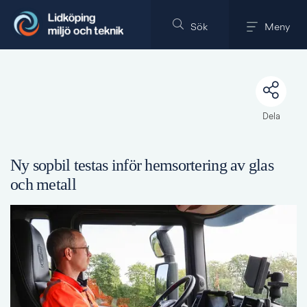
Till innehållet på sidan
Sök
Meny
Dela
Ny sopbil testas inför hemsortering av glas 
och metall