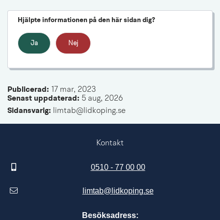
Hjälpte informationen på den här sidan dig?
Ja
Nej
Publicerad: 
17 mar, 2023
Senast uppdaterad: 
5 aug, 2026
Sidansvarig:
 limtab@lidkoping.se
Kontakt
0510 - 77 00 00
limtab@lidkoping.se
Besöksadress: