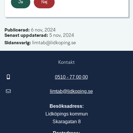
Ja
Nej
Publicerad: 
6 nov, 2024
Senast uppdaterad: 
5 nov, 2024
Sidansvarig:
 limtab@lidkoping.se
Kontakt
0510 - 77 00 00
limtab@lidkoping.se
Besöksadress:
Lidköpings kommun
Skaragatan 8