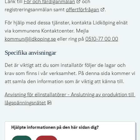
Länk till annan webbplats.
Länk till 
För och färdiganmälan
 och 
Länk till annan
registreringsanmälan samt 
offertförfrågan
.
För hjälp med dessa tjänster, kontakta Lidköping elnät 
via kommunens Kontaktcenter. Mejla 
kommun@lidkoping.se
 eller ring på 
0510-77 00 00
Specifika anvisningar
Det är viktigt att du som installatör följer de lagar och 
krav som finns i vår verksamhet. På denna sida kommer vi 
att samla den information som är viktig att känna till.
Anvisning för elinstallatörer - Anslutning av produktion till 
pdf, 296.1 kB.
lågspänningsnätet
Hjälpte informationen på den här sidan dig?