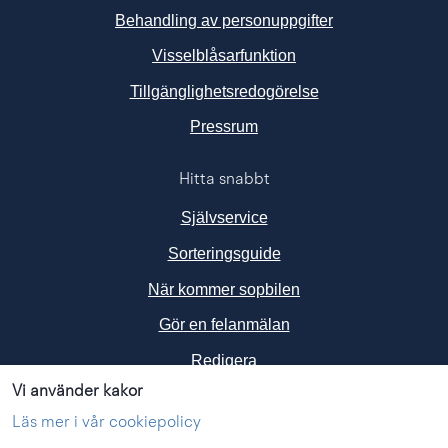
Behandling av personuppgifter
Visselblåsarfunktion
Tillgänglighetsredogörelse
Länk till annan webbplats, ö
Pressrum
Hitta snabbt
Självservice
Sorteringsguide
När kommer sopbilen
Gör en felanmälan
Redigera
Vi använder kakor
Följ oss i sociala medier
Läs mer i vår cookiepolicy