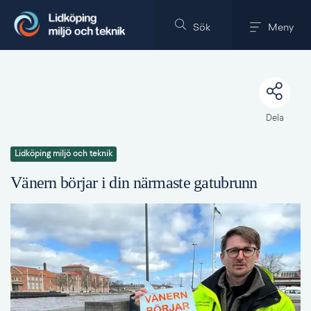
Till innehållet på sidan
Sök
Meny
Dela
Lidköping miljö och teknik
Vänern börjar i din närmaste gatubrunn