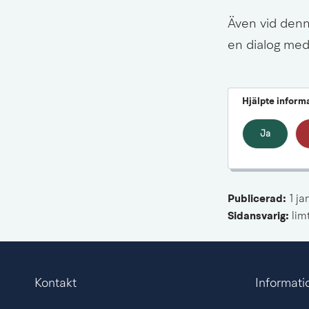
Även vid denna
en dialog med
Hjälpte inform
Ja
Publicerad: 
1 ja
Sidansvarig:
 li
Kontakt
Informati