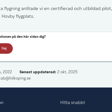
 flygning anlitade vi en certifierad och utbildad pilot
 Hovby flygplats.
ationen på den här sidan dig?
Nej
n, 2022
Senast uppdaterad: 
2 okt, 2025
mtab@lidkoping.se
on
Hitta snabbt