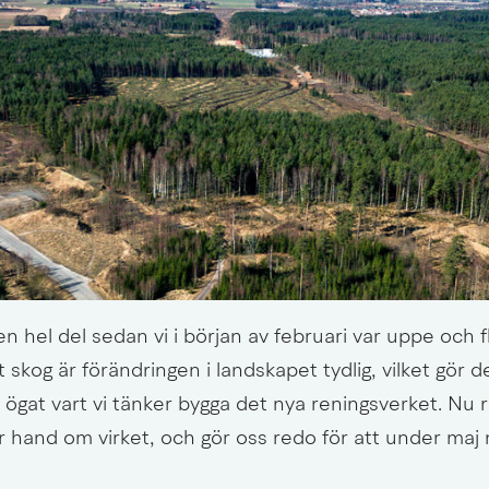
n hel del sedan vi i början av februari var uppe och f
 skog är förändringen i landskapet tydlig, vilket gör det
ögat vart vi tänker bygga det nya reningsverket. Nu r
r hand om virket, och gör oss redo för att under maj