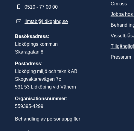
Om oss
0510 - 77 00 00
Jobba hos
limtab@lidkoping.se
Behandling
Visselblås
Besöksadress:
Lidköpings kommun
Tillgängli
Skaragatan 8
L
Pressrum
Postadress:
Lidköping miljö och teknik AB
Skogvaktarevägen 7c
531 53 Lidköping vid Vänern
Organisationsnummer:
559395-4299
Behandling av personuppgifter