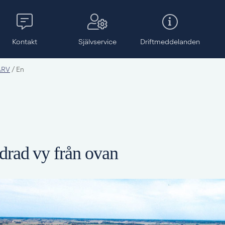
Kontakt
Självservice
Drift­meddelanden
 ARV
/
En
drad vy från ovan