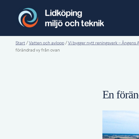
Start
Vatten och avlopp
Vi bygger nytt reningsverk – Ängens
/
/
förändrad vy från ovan
En förän