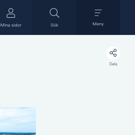
Meny
Mina sidor
Sök
Dela