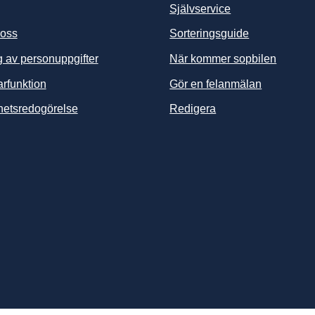
Självservice
 oss
Sorteringsguide
 av personuppgifter
När kommer sopbilen
arfunktion
Gör en felanmälan
ghetsredogörelse
Redigera
änk till annan webbplats, öppnas i nytt fönster.