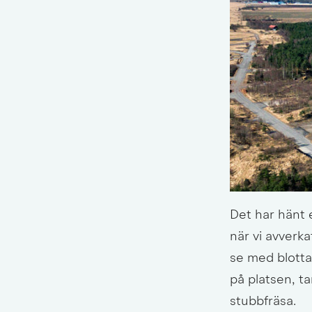
Det har hänt e
när vi avverkat
se med blotta 
på platsen, ta
stubbfräsa.