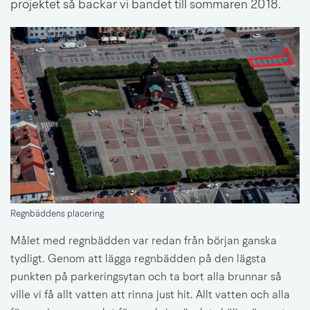
projektet så backar vi bandet till sommaren 2018.
Regnbäddens placering
Målet med regnbädden var redan från början ganska 
tydligt. Genom att lägga regnbädden på den lägsta 
punkten på parkeringsytan och ta bort alla brunnar så 
ville vi få allt vatten att rinna just hit. Allt vatten och alla 