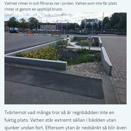
Vattnet rinner in och filtreras ner i jorden. Vatten som inte får plats
rinner ut genom en upphöjd brunn.
Tvärtemot vad många tror så är regnbädden inte en 
fuktig plats. Vatten står extremt sällan i bädden utan 
sjunker undan fort. Eftersom ytan är nedsänkt så blir även 