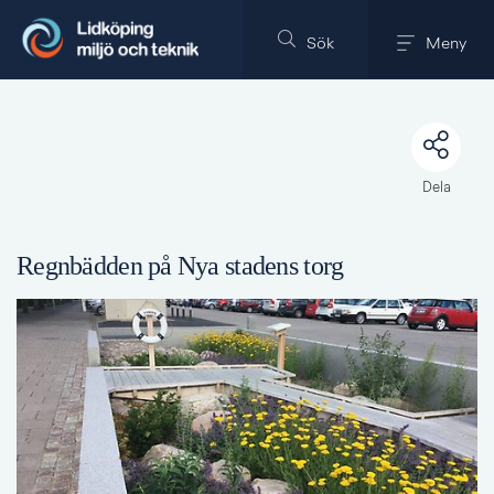
Till innehållet på sidan
Sök
Meny
Dela
Regnbädden på Nya stadens torg