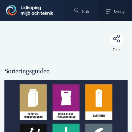
Till innehållet på sidan
Sök
Meny
Dela
Sorteringsguiden