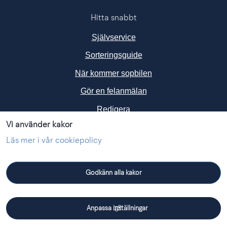
Hitta snabbt
Självservice
Sorteringsguide
När kommer sopbilen
Gör en felanmälan
Redigera
Vi använder kakor
Följ oss i sociala medier
Läs mer i vår cookiepolicy
Godkänn alla kakor
Facebook
Instagram
Linkedin
Anpassa inställningar
Driftmeddelanden