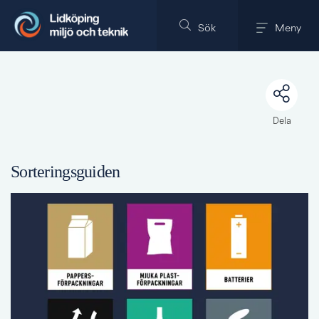
Till innehållet på sidan
Sök
Meny
Dela
Sorteringsguiden