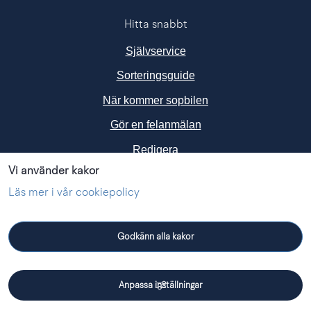
Hitta snabbt
Självservice
Sorteringsguide
När kommer sopbilen
Gör en felanmälan
Redigera
Vi använder kakor
Följ oss i sociala medier
Läs mer i vår cookiepolicy
Godkänn alla kakor
Facebook
Instagram
Linkedin
Anpassa inställningar
Driftmeddelanden