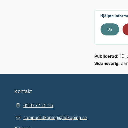
Hjälpte inform
Ja
Publicerad: 
10 j
Sidansvarig:
 ca
Kontakt
0510-77 15 15
campuslidkoping@lidkoping.se