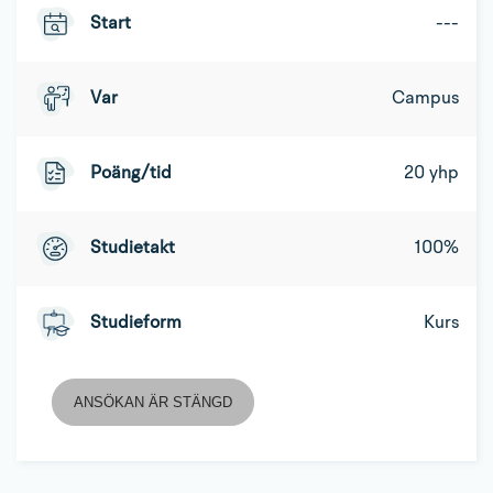
Start
---
Var
Campus
Poäng/tid
20 yhp
Studietakt
100%
Studieform
Kurs
ANSÖKAN ÄR STÄNGD