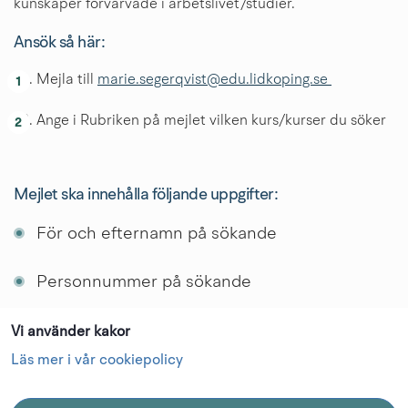
kunskaper förvärvade i arbetslivet/studier.
Ansök så här:
Mejla till 
marie.segerqvist@edu.lidkoping.se 
Ange i Rubriken på mejlet vilken kurs/kurser du söker
Mejlet ska innehålla följande uppgifter:
För och efternamn på sökande
Personnummer på sökande
Sökandes mailadress samt telefonnummer
Vi använder kakor
Läs mer i vår cookiepolicy
Bifoga betyg som intygar gymnasieexamen 