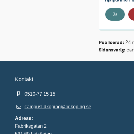
Hjälpte inform
Ja
Publicerad: 
24 
Sidansvarig:
 ca
Kontakt
0510-77 15 15
campuslidkoping@lidkoping.se
Adress:
Fabriksgatan 2
531 60 Lidköping