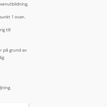
enutbildning.
punkt 1 ovan.
 till 
r på grund av 
g 
jning.