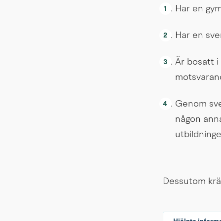
Har en gym
Har en sve
Är bosatt i
motsvarand
Genom svens
någon annan
utbildninge
Dessutom krävs