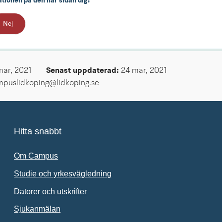
ationen på den här sidan dig?
Nej
mar, 2021
Senast uppdaterad: 
24 mar, 2021
mpuslidkoping@lidkoping.se
Hitta snabbt
Om Campus
Studie och yrkesvägledning
Datorer och utskrifter
Sjukanmälan