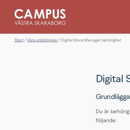
Start
Våra utbildningar
/
/
Digital Store Manager behörighet
Digital
Grundlägga
Du är behörig 
följande: