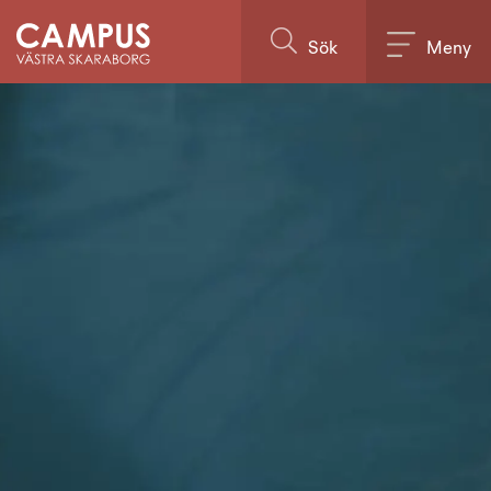
Till innehållet på sidan
Sök
Meny