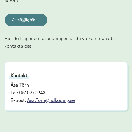
nedan.
Anmäl dig här
(länk till annan webbplats, öppnas i nytt fönster)
Har du frågor om utbildningen är du välkommen att 
kontakta oss.
Kontakt
Åsa Törn
Tel: 0510770943
E-post:
Asa.Torn@lidkoping.se