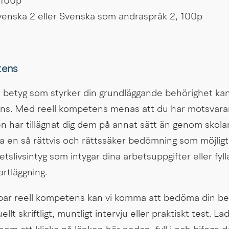
 100p
enska 2 eller Svenska som andraspråk 2, 100p
tens
betyg som styrker din grundläggande behörighet kan
ns. Med reell kompetens menas att du har motsvara
har tillägnat dig dem på annat sätt än genom skolan. 
a en så rättvis och rättssäker bedömning som möjligt
tslivsintyg som intygar dina arbetsuppgifter eller fylla 
artläggning.
r reell kompetens kan vi komma att bedöma din beh
t skriftligt, muntligt intervju eller praktiskt test. La