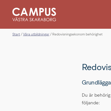
Start
Våra utbildningar
/
/
Redovisningsekonom behörighet
Redovi
Grundlägga
Du är behörig 
följande: