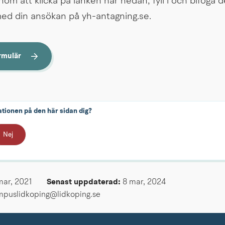
om att klicka på länken här nedan, fyll i och bifoga de
ed din ansökan på yh-antagning.se.
rmulär
.
ationen på den här sidan dig?
Nej
mar, 2021
Senast uppdaterad: 
8 mar, 2024
mpuslidkoping@lidkoping.se