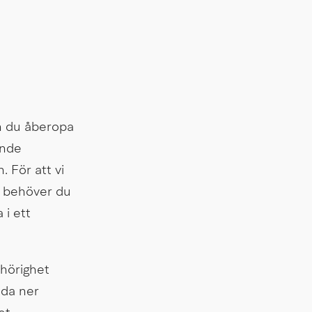
 du åberopa 
nde 
För att vi 
 behöver du 
i ett 
örighet 
dda ner 