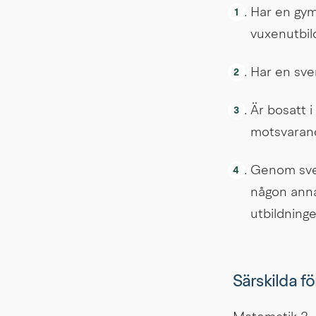
Har en gym
vuxenutbil
Har en sve
Är bosatt i
motsvarand
Genom svens
någon annan
utbildninge
Särskilda f