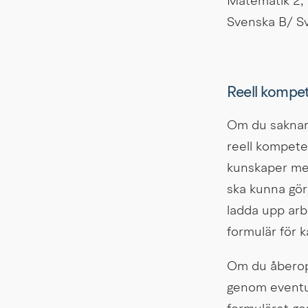
Matematik 2,
Svenska B/ Sv
Reell kompe
Om du saknar 
reell kompete
kunskaper men 
ska kunna gör
ladda upp arbe
formulär för k
Om du åberopa
genom eventuell