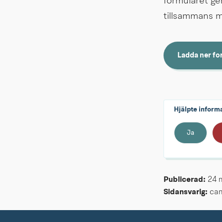
formuläret gen
tillsammans m
Ladda ner fo
docx, 45.8 kB
Hjälpte inform
Ja
Publicerad: 
24 
Sidansvarig:
 ca