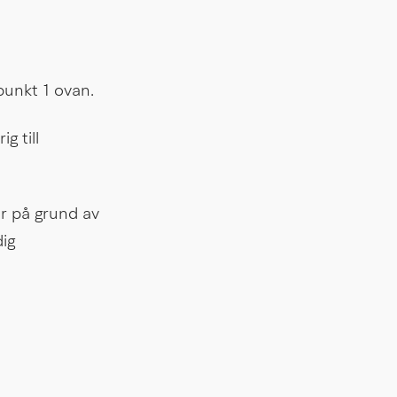
punkt 1 ovan.
 till 
r på grund av 
g 