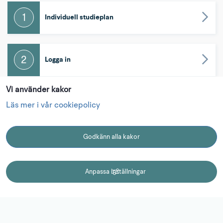
1
Individuell studieplan
2
Logga in
Vi använder kakor
3
Vad händer nu?
Läs mer i vår cookiepolicy
Godkänn alla kakor
KONTAKT
Kontakt
Anpassa inställningar
0510-77 15 15
campuslidkoping@lidkoping.se