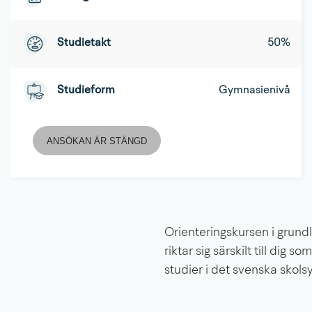
Studietakt
50%
Studieform
Gymnasienivå
ANSÖKAN ÄR STÄNGD
Orienteringskursen i grund
riktar sig särskilt till dig s
studier i det svenska skols