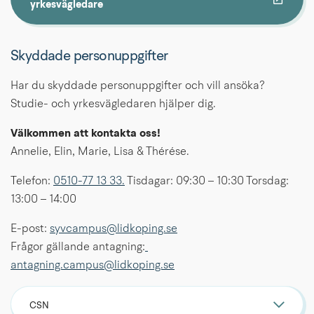
Länk till annan webbplats.
yrkesvägledare
Skyddade personuppgifter
Har du skyddade personuppgifter och vill ansöka? 
Studie- och yrkesvägledaren hjälper dig.
Välkommen att kontakta oss! 
Annelie, Elin, Marie, Lisa & Thérése.
Telefon: 
0510-77 13 33.
 Tisdagar: 09:30 – 10:30 Torsdag: 
13:00 – 14:00
E-post: 
syvcampus@lidkoping.se
Frågor gällande antagning:
antagning.campus@lidkoping.se
CSN