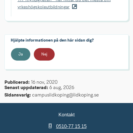
YH-myndigheten - här hittar du det mesta om
yrkeshögskoleutbildningar
Hjälpte informationen på den här sidan dig?
Ja
Nej
Publicerad: 
16 nov, 2020
Senast uppdaterad: 
6 aug, 2026
Sidansvarig:
 campuslidkoping@lidkoping.se
Kontakt
0510-77 15 15