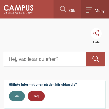
Sök.
Till innehållet på sidan
Sökförslagen
Sök
Meny
presenteras
under
sökrutan
Dela
Hjälpte informationen på den här sidan dig?
Ja
Nej