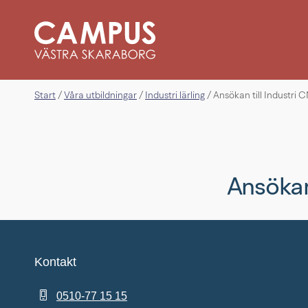
Start
Våra utbildningar
Industri lärling
/
/
/
Ansökan till Industri 
Ansökan
Kontakt
0510-77 15 15