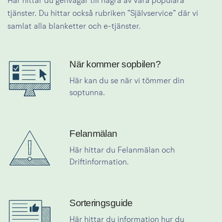
Här hittar du genvägar till några av våra populära 
tjänster. Du hittar också rubriken ”Självservice” där vi 
samlat alla blanketter och e-tjänster.
När kommer sopbilen?
Länk till tider för sopbilen
Här kan du se när vi tömmer din 
soptunna.
Felanmälan
Länk till felanmälan
Här hittar du Felanmälan och 
Driftinformation.
Sorteringsguide
Länk till sorteringsguiden
Här hittar du information hur du 