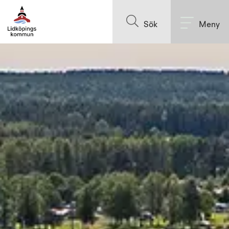
Till innehållet på sidan
Sök
Meny