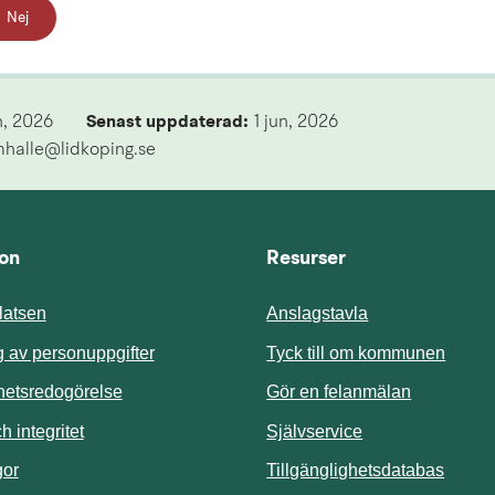
Nej
n, 2026
Senast uppdaterad: 
1 jun, 2026
mhalle@lidkoping.se
ion
Resurser
atsen
Anslagstavla
Länk t
 av personuppgifter
Tyck till om kommunen
ghetsredogörelse
Gör en felanmälan
Länk till annan 
 integritet
Självservice
Länk t
gor
Tillgänglighetsdatabas