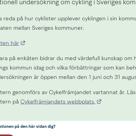
tionell undersökning om cykling i Sveriges ko
ta reda på hur cyklister upplever cyklingen i sin komm
taten mellan Sveriges kommuner.
Länk till annan webbplats.
ten här
ra på enkäten bidrar du med värdefull kunskap om hu
pings kommun idag och vilka förbättringar som kan beh
ersökningen är öppen mellan den 1 juni och 31 augus
tern genomförs av Cykelfrämjandet vartannat år. Läs
Länk till ann
tern på 
Cykelfrämjandets webbplats.
ationen på den här sidan dig?