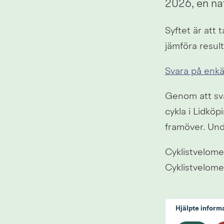
2026, en na
Syftet är att 
jämföra resul
Svara på enkä
Genom att sva
cykla i Lidkö
framöver. Und
Cyklistvelome
Cyklistvelome
Hjälpte inform