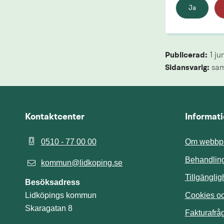
Ja
Publicerad: 
1 ju
Sidansvarig:
 sa
Kontaktcenter
Informat
0510 - 77 00 00
Om webbpl
Behandling
kommun@lidkoping.se
Tillgängli
Besöksadress
Cookies och
Lidköpings kommun
Skaragatan 8
Fakturafrå