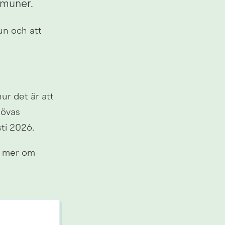
mmuner.
un och att 
r det är att 
övas 
ti 2026.
 mer om 
an webbplats.