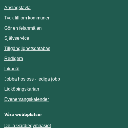
Anslagstavla
Länk till annan webbplats.
Tyck till om kommunen
Gör en felanmälan
Länk till annan webbplats.
Självservice
Länk till annan webbplats.
Tillgänglighetsdatabas
Redigera
Länk till annan webbplats.
Intranät
Jobba hos oss - lediga jobb
Länk till annan webbplats.
Lidköpingskartan
Länk till annan webbplats.
Evenemangskalender
Våra webbplatser
De la Gardiegymnasiet