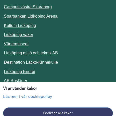
Campus västra Skaraborg
Sparbanken Lidköping Arena
Kultur i Lidköping
Lidköping växer
Vänermuseet
Lidköping miljö och teknik AB
Länk till annan webbplats.
Destination Läckö-Kinnekulle
Länk till annan webbplats.
Lidköping Energi
Länk till annan webbplats.
AB Bostäder
Vi använder kakor
Följ oss i sociala medier
Läs mer i vår cookiepolicy
Godkänn alla kakor
Facebook
Instagram
Linkedin