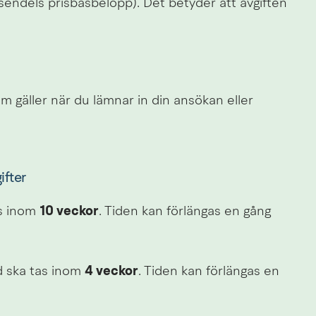
sendels prisbasbelopp). Det betyder att avgiften 
m gäller när du lämnar in din ansökan eller 
ifter
s inom 
10 veckor
. Tiden kan förlängas en gång 
 ska tas inom 
4 veckor
. Tiden kan förlängas en 