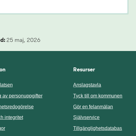
d: 
25 maj, 2026
ion
Resurser
atsen
Anslagstavla
Länk t
 av personuppgifter
Tyck till om kommunen
ghetsredogörelse
Gör en felanmälan
Länk till annan 
 integritet
Självservice
Länk t
gor
Tillgänglighetsdatabas