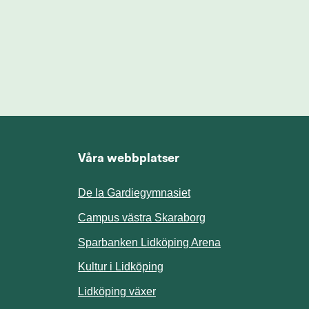
Våra webbplatser
De la Gardiegymnasiet
ill annan webbplats.
Campus västra Skaraborg
Sparbanken Lidköping Arena
webbplats.
Kultur i Lidköping
ill annan webbplats.
Lidköping växer