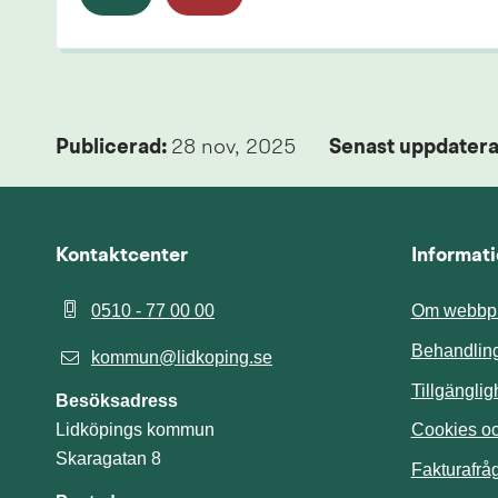
Publicerad: 
28 nov, 2025
Senast uppdatera
Kontaktcenter
Informat
0510 - 77 00 00
Om webbpl
Behandling
kommun@lidkoping.se
Tillgängli
Besöksadress
Cookies och
Lidköpings kommun
Skaragatan 8
Fakturafrå