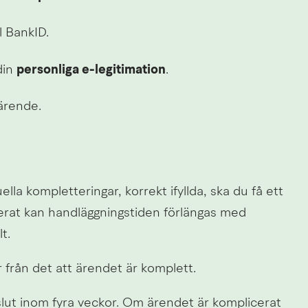
l BankID.
in 
personliga e-legitimation
.
 ärende.
ella kompletteringar, korrekt ifyllda, ska du få ett 
erat kan handläggningstiden förlängas med 
t.
r från det att ärendet är komplett.
lut inom fyra veckor. Om ärendet är komplicerat 