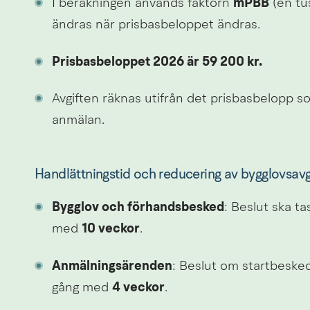
I beräkningen används faktorn 
mPBB
 (en tu
ändras när prisbasbeloppet ändras.
Prisbasbeloppet 2026 är 59 200 kr.
Avgiften räknas utifrån det prisbasbelopp so
anmälan.
Handlättningstid och reducering av bygglovsavg
Bygglov och förhandsbesked
: Beslut ska ta
med 
10 veckor
.
Anmälningsärenden
: Beslut om startbesked
gång med 
4 veckor
.