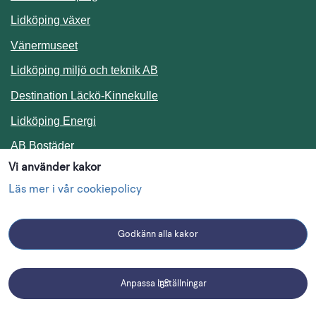
Lidköping växer
Vänermuseet
Lidköping miljö och teknik AB
Länk till annan webbplats.
Destination Läckö-Kinnekulle
Länk till annan webbplats.
Lidköping Energi
Länk till annan webbplats.
AB Bostäder
Vi använder kakor
Följ oss i sociala medier
Läs mer i vår cookiepolicy
Godkänn alla kakor
Facebook
Instagram
Linkedin
Anpassa inställningar
Driftmeddelanden