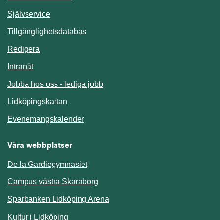
Länk till annan webbplats.
Självservice
Länk till annan webbplats.
Tillgänglighetsdatabas
Redigera
Länk till annan webbplats.
Intranät
Jobba hos oss - lediga jobb
Länk till annan webbplats.
Lidköpingskartan
Länk till annan webbplats.
Evenemangskalender
Våra webbplatser
De la Gardiegymnasiet
Campus västra Skaraborg
Sparbanken Lidköping Arena
Kultur i Lidköping