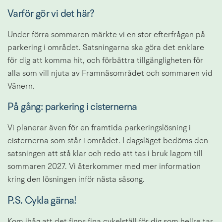
Varför gör vi det här?
Under förra sommaren märkte vi en stor efterfrågan på 
parkering i området. Satsningarna ska göra det enklare 
för dig att komma hit, och förbättra tillgängligheten för 
alla som vill njuta av Framnäsområdet och sommaren vid 
Vänern.
På gång: parkering i cisternerna
Vi planerar även för en framtida parkeringslösning i 
cisternerna som står i området. I dagsläget bedöms den 
satsningen att stå klar och redo att tas i bruk lagom till 
sommaren 2027. Vi återkommer med mer information 
kring den lösningen inför nästa säsong.
P.S. Cykla gärna!
Kom ihåg att det finns fina cykelställ för dig som hellre tar 