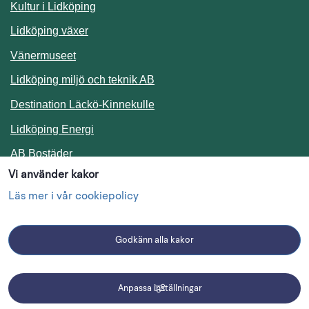
Kultur i Lidköping
Lidköping växer
Vänermuseet
Lidköping miljö och teknik AB
Länk till annan webbplats.
Destination Läckö-Kinnekulle
Länk till annan webbplats.
Lidköping Energi
Länk till annan webbplats.
AB Bostäder
Vi använder kakor
Följ oss i sociala medier
Läs mer i vår cookiepolicy
Godkänn alla kakor
Facebook
Instagram
Linkedin
Anpassa inställningar