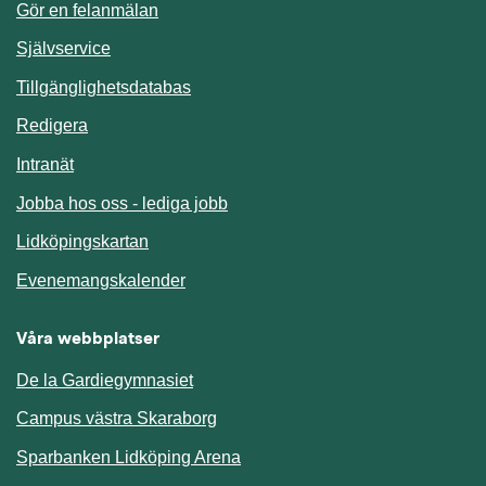
Gör en felanmälan
Länk till annan webbplats.
Självservice
Länk till annan webbplats.
Tillgänglighetsdatabas
Redigera
Länk till annan webbplats.
Intranät
Jobba hos oss - lediga jobb
Länk till annan webbplats.
Lidköpingskartan
Länk till annan webbplats.
Evenemangskalender
Våra webbplatser
De la Gardiegymnasiet
Campus västra Skaraborg
Sparbanken Lidköping Arena