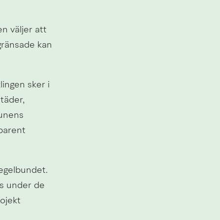
 väljer att 
gränsade kan 
ngen sker i 
äder, 
unens 
parent 
gelbundet. 
s under de 
jekt 