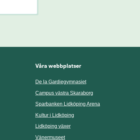
Våra webbplatser
De la Gardiegymnasiet
ill annan webbplats.
Campus västra Skaraborg
Sparbanken Lidköping Arena
webbplats.
Kultur i Lidköping
ill annan webbplats.
Lidköping växer
Vänermuseet