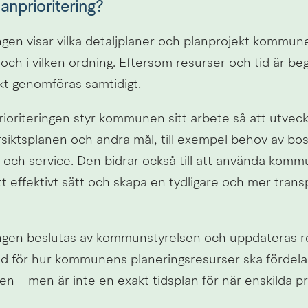
lanprioritering?
ngen visar vilka detaljplaner och planprojekt kommunen
och i vilken ordning. Eftersom resurser och tid är be
ekt genomföras samtidigt.
oriteringen styr kommunen sitt arbete så att utveckli
siktsplanen och andra mål, till exempel behov av bost
och service. Den bidrar också till att använda komm
t effektivt sätt och skapa en tydligare och mer trans
ingen beslutas av kommunstyrelsen och uppdateras re
öd för hur kommunens planeringsresurser ska fördela
 – men är inte en exakt tidsplan för när enskilda pro