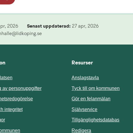
apr, 2026
Senast uppdaterad: 
27 apr, 2026
mhalle@lidkoping.se
ion
Resurser
atsen
Anslagstavla
Länk t
 av personuppgifter
Tyck till om kommunen
ghetsredogörelse
Gör en felanmälan
Länk till annan 
 integritet
Självservice
Länk t
gor
Tillgänglighetsdatabas
kommunen
Redigera