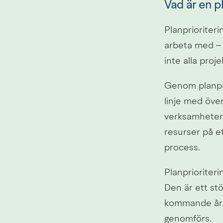
Vad är en p
Planprioriteri
arbeta med – 
inte alla proj
Genom planpri
linje med över
verksamheter 
resurser på et
process.
Planprioriter
Den är ett st
kommande åren
genomförs.