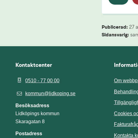
Publicerad: 
27 
Sidansvarig:
 sa
Kontaktcenter
Informat
0510 - 77 00 00
Om webbpl
Behandling
kommun@lidkoping.se
Tillgängli
Besöksadress
Cookies och
Lidköpings kommun
Skaragatan 8
Fakturafrå
Postadress
Kontakta 