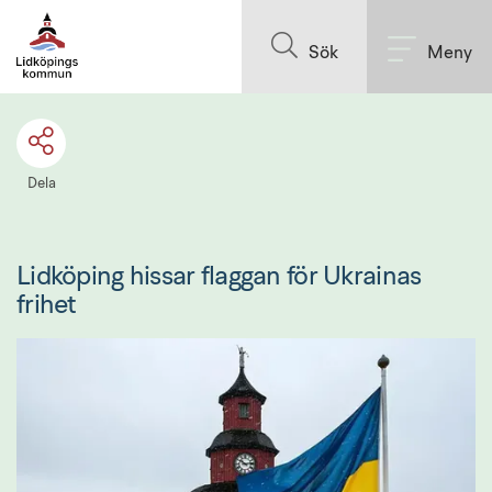
Till innehållet på sidan
Sök
Meny
Dela
Lidköping hissar flaggan för Ukrainas 
frihet