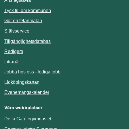
Anslagstavla
Länk till annan webbplats.
Tyck till om kommunen
Gör en felanmälan
Länk till annan webbplats.
Självservice
Länk till annan webbplats.
Tillgänglighetsdatabas
Redigera
Länk till annan webbplats.
Intranät
Jobba hos oss - lediga jobb
Länk till annan webbplats.
Lidköpingskartan
Länk till annan webbplats.
Evenemangskalender
Våra webbplatser
De la Gardiegymnasiet