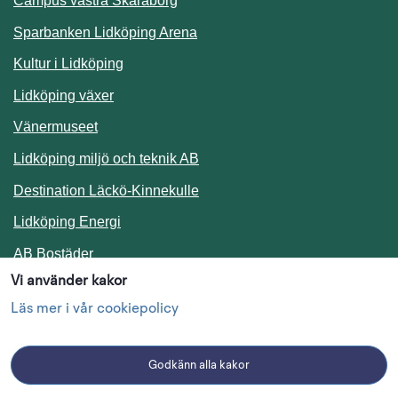
Campus västra Skaraborg
Sparbanken Lidköping Arena
Kultur i Lidköping
Lidköping växer
Vänermuseet
Lidköping miljö och teknik AB
Länk till annan webbplats.
Destination Läckö-Kinnekulle
Länk till annan webbplats.
Lidköping Energi
Länk till annan webbplats.
AB Bostäder
Vi använder kakor
Följ oss i sociala medier
Läs mer i vår cookiepolicy
Godkänn alla kakor
Facebook
Instagram
Linkedin