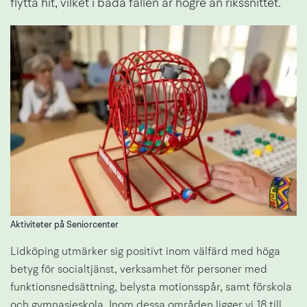
flytta hit, vilket i båda fallen är högre än rikssnittet.
Aktiviteter på Seniorcenter
Lidköping utmärker sig positivt inom välfärd med höga 
betyg för socialtjänst, verksamhet för personer med 
funktionsnedsättning, belysta motionsspår, samt förskola 
och gymnasieskola. Inom dessa områden ligger vi 18 till 