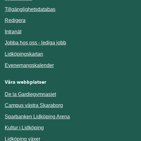
Länk till annan webbplats.
Tillgänglighetsdatabas
Redigera
Länk till annan webbplats.
Intranät
Jobba hos oss - lediga jobb
Länk till annan webbplats.
Lidköpingskartan
Länk till annan webbplats.
Evenemangskalender
Våra webbplatser
De la Gardiegymnasiet
Campus västra Skaraborg
Sparbanken Lidköping Arena
Kultur i Lidköping
Lidköping växer