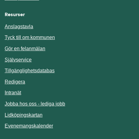
Resurser
Anslagstavla
Länk till annan webbplats.
Tyck till om kommunen
Gör en felanmälan
Länk till annan webbplats.
Självservice
Länk till annan webbplats.
Tillgänglighetsdatabas
Redigera
Länk till annan webbplats.
Intranät
Jobba hos oss - lediga jobb
Länk till annan webbplats.
Lidköpingskartan
Länk till annan webbplats.
Evenemangskalender