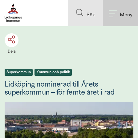
Till innehållet på sidan
Sök
Meny
Dela
Superkommun
Kommun och politik
Lidköping nominerad till Årets 
superkommun – för femte året i rad