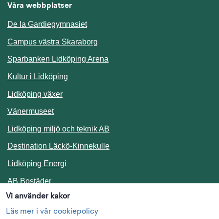
Våra webbplatser
De la Gardiegymnasiet
Campus västra Skaraborg
Sparbanken Lidköping Arena
Kultur i Lidköping
Lidköping växer
Vänermuseet
Lidköping miljö och teknik AB
Länk till annan webbplats.
Destination Läckö-Kinnekulle
Länk till annan webbplats.
Lidköping Energi
Länk till annan webbplats.
AB Bostäder
Vi använder kakor
Följ oss i sociala medier
Läs mer i vår cookiepolicy