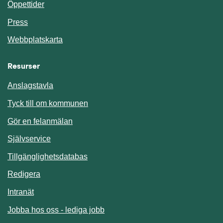
Öppettider
Press
Webbplatskarta
Resurser
Anslagstavla
Länk till annan webbplats.
Tyck till om kommunen
Gör en felanmälan
Länk till annan webbplats.
Självservice
Länk till annan webbplats.
Tillgänglighetsdatabas
Redigera
Länk till annan webbplats.
Intranät
Jobba hos oss - lediga jobb