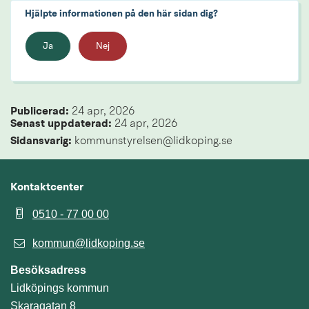
Hjälpte informationen på den här sidan dig?
Ja
Nej
Publicerad: 
24 apr, 2026
Senast uppdaterad: 
24 apr, 2026
Sidansvarig:
 kommunstyrelsen@lidkoping.se
Kontaktcenter
0510 - 77 00 00
kommun@lidkoping.se
Besöksadress
Lidköpings kommun
Skaragatan 8