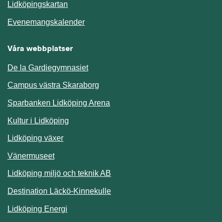
Länk till annan webbplats.
Lidköpingskartan
Länk till annan webbplats.
Evenemangskalender
Våra webbplatser
De la Gardiegymnasiet
Campus västra Skaraborg
Sparbanken Lidköping Arena
Kultur i Lidköping
Lidköping växer
Vänermuseet
Lidköping miljö och teknik AB
Länk till annan webbplats.
Destination Läckö-Kinnekulle
Länk till annan webbplats.
Lidköping Energi