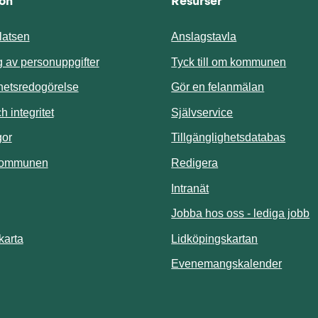
ion
Resurser
atsen
Anslagstavla
Länk t
 av personuppgifter
Tyck till om kommunen
ghetsredogörelse
Gör en felanmälan
Länk till annan 
 integritet
Självservice
Länk t
gor
Tillgänglighetsdatabas
kommunen
Redigera
Länk till annan webbp
Intranät
Jobba hos oss - lediga jobb
Länk till an
karta
Lidköpingskartan
Länk ti
Evenemangskalender