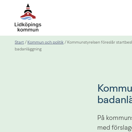
Start
Kommun och politik
/
/
Kommunstyrelsen föreslår startbesl
badanläggning
Kommuns
badanl
På kommunst
med förslage