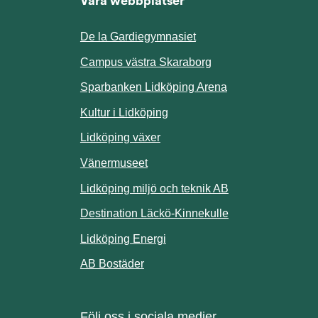
Våra webbplatser
De la Gardiegymnasiet
ill annan webbplats.
Campus västra Skaraborg
Sparbanken Lidköping Arena
webbplats.
Kultur i Lidköping
ill annan webbplats.
Lidköping växer
Vänermuseet
lats.
Lidköping miljö och teknik AB
Länk till annan w
Destination Läckö-Kinnekulle
nan webbplats.
Länk till annan webbplats.
Lidköping Energi
ll annan webbplats.
Länk till annan webbplats.
AB Bostäder
Följ oss i sociala medier