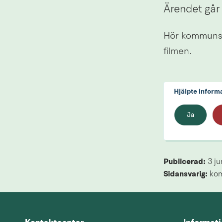
Ärendet går 
Hör kommunsty
filmen.
Hjälpte inform
Ja
Publicerad: 
3 ju
Sidansvarig:
 ko