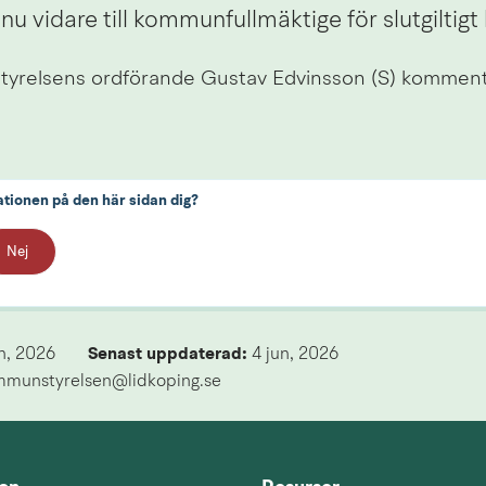
nu vidare till kommunfullmäktige för slutgiltigt 
relsens ordförande Gustav Edvinsson (S) kommenter
ationen på den här sidan dig?
Nej
n, 2026
Senast uppdaterad: 
4 jun, 2026
mmunstyrelsen@lidkoping.se