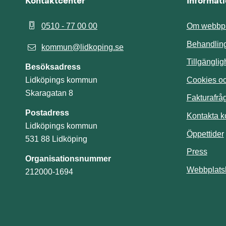
Kontaktcenter
Informat
0510 - 77 00 00
Om webbpl
Behandling
kommun@lidkoping.se
Tillgängli
Besöksadress
Cookies och
Lidköpings kommun
Skaragatan 8
Fakturafrå
Postadress
Kontakta 
Lidköpings kommun
Öppettider
531 88 Lidköping
Press
Organisationsnummer
Webbplats
212000-1694