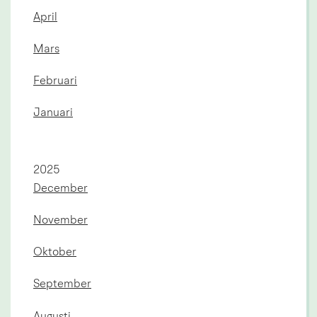
April
Mars
Februari
Januari
År:
2025
December
November
Oktober
September
Augusti