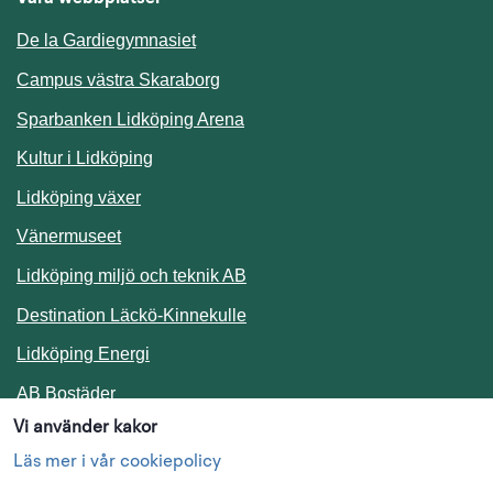
De la Gardiegymnasiet
Campus västra Skaraborg
Sparbanken Lidköping Arena
Kultur i Lidköping
Lidköping växer
Vänermuseet
Lidköping miljö och teknik AB
Länk till annan webbplats.
Destination Läckö-Kinnekulle
Länk till annan webbplats.
Lidköping Energi
Länk till annan webbplats.
AB Bostäder
Vi använder kakor
Följ oss i sociala medier
Läs mer i vår cookiepolicy