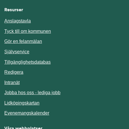
Resurser
Anslagstavla
Länk till annan webbplats.
Tyck till om kommunen
Gör en felanmälan
Länk till annan webbplats.
Självservice
Länk till annan webbplats.
Tillgänglighetsdatabas
Redigera
Länk till annan webbplats.
Intranät
Jobba hos oss - lediga jobb
Länk till annan webbplats.
Lidköpingskartan
Länk till annan webbplats.
Evenemangskalender
Våra webbplatser