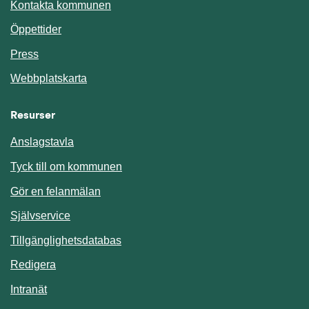
Kontakta kommunen
Öppettider
Press
Webbplatskarta
Resurser
Anslagstavla
Länk till annan webbplats.
Tyck till om kommunen
Gör en felanmälan
Länk till annan webbplats.
Självservice
Länk till annan webbplats.
Tillgänglighetsdatabas
Redigera
Länk till annan webbplats.
Intranät