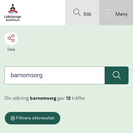
Sök.
Till innehållet på sidan
Sökförslagen
Sök
Meny
presenteras
under
sökrutan
Dela
Din sökning
barnomsorg
gav
12
träffar
Filtrera sökresultat