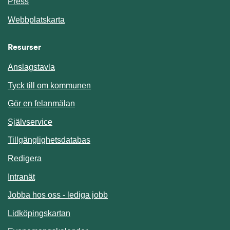
Press
Webbplatskarta
Resurser
Anslagstavla
Länk till annan webbplats.
Tyck till om kommunen
Gör en felanmälan
Länk till annan webbplats.
Självservice
Länk till annan webbplats.
Tillgänglighetsdatabas
Redigera
Länk till annan webbplats.
Intranät
Jobba hos oss - lediga jobb
Länk till annan webbplats.
Lidköpingskartan