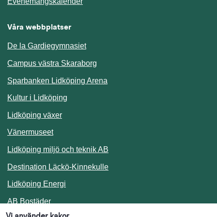
Länk till annan webbplats.
Evenemangskalender
Våra webbplatser
De la Gardiegymnasiet
Campus västra Skaraborg
Sparbanken Lidköping Arena
Kultur i Lidköping
Lidköping växer
Vänermuseet
Lidköping miljö och teknik AB
Länk till annan webbplats.
Destination Läckö-Kinnekulle
Länk till annan webbplats.
Lidköping Energi
Länk till annan webbplats.
AB Bostäder
Vi använder kakor