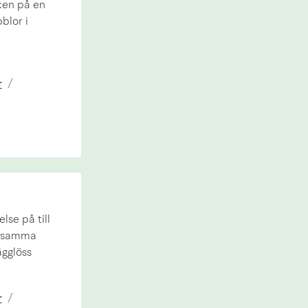
cken på en
blor i
r
/
se på till
ittsamma
ägglöss
r
/