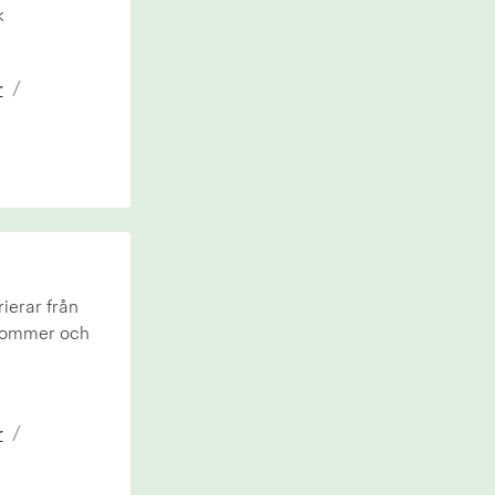
k
r
/
ierar från
rekommer och
r
/