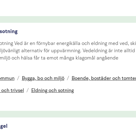
 sotning
otning Ved är en förnybar energikälla och eldning med ved, skö
iljövänligt alternativ för uppvärmning. Vedeldning är inte alltid
iljö och hälsa får ta emot många klagomål angående
kommun
/
Bygga, bo och miljö
/
Boende, bostäder och tomte
 och trivsel
/
Eldning och sotning
gel