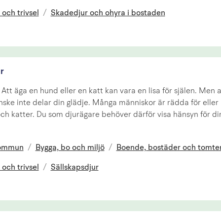
 och trivsel
/
Skadedjur och ohyra i bostaden
r
Att äga en hund eller en katt kan vara en lisa för själen. Men al
ske inte delar din glädje. Många människor är rädda för eller 
h katter. Du som djurägare behöver därför visa hänsyn för di
kommun
/
Bygga, bo och miljö
/
Boende, bostäder och tomte
 och trivsel
/
Sällskapsdjur