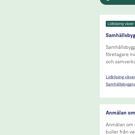
Lidköping växer
Samhällsbyg
Samhällsbygg
företagare ino
och samverka
Lidköping växe
Samhällsbyggna
Anmälan om 
Anmälan om st
buller från v