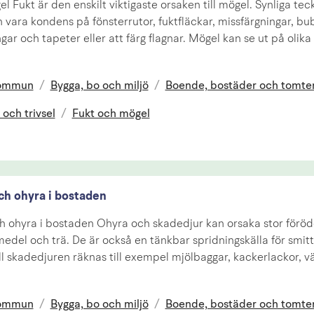
l Fukt är den enskilt viktigaste orsaken till mögel. Synliga te
 vara kondens på fönsterrutor, fuktfläckar, missfärgningar, bub
gar och tapeter eller att färg flagnar. Mögel kan se ut på olika
kommun
/
Bygga, bo och miljö
/
Boende, bostäder och tomte
 och trivsel
/
Fukt och mögel
ch ohyra i bostaden
 ohyra i bostaden Ohyra och skadedjur kan orsaka stor förödel
edel och trä. De är också en tänkbar spridningskälla för sm
ll skadedjuren räknas till exempel mjölbaggar, kackerlackor, v
kommun
/
Bygga, bo och miljö
/
Boende, bostäder och tomte