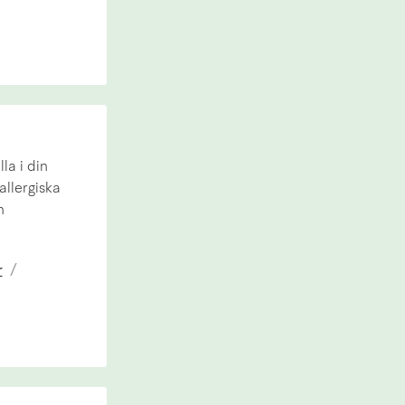
la i din
allergiska
n
r
/