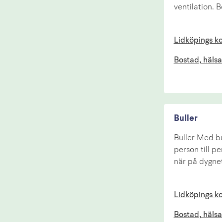
ventilation. 
Lidköpings 
Bostad, hälsa
Buller
Buller Med bu
person till p
när på dygnet
Lidköpings 
Bostad, hälsa