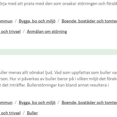
Börja med att prata med den som orsakar störningen och försö
kommun
/
Bygga, bo och miljö
/
Boende, bostäder och tomte
 och trivsel
/
Anmälan om störning
ller menas allt oönskat ljud. Vad som uppfattas som buller var
erson. Hur vi påverkas av buller beror på i vilken miljö det fö
 det inträffar. Bullerstörningar kan bland annat resultera i
kommun
/
Bygga, bo och miljö
/
Boende, bostäder och tomte
 och trivsel
/
Buller