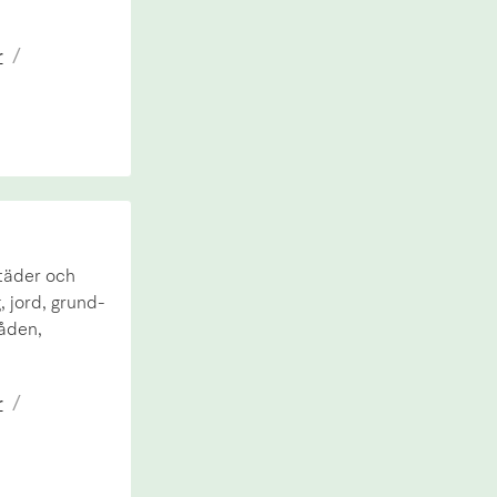
r
/
täder och
 jord, grund-
råden,
r
/