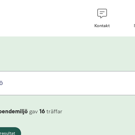
Kontakt
oendemiljö
gav
16
träffar
resultat