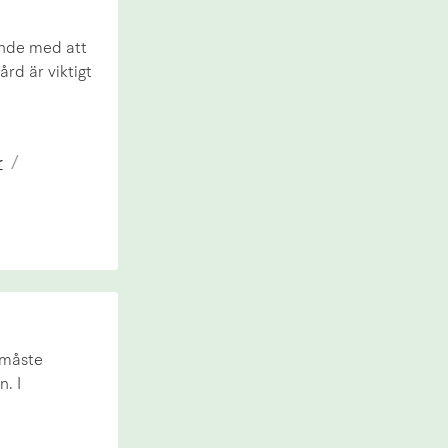
ande med att
rd är viktigt
r
/
 måste
. I