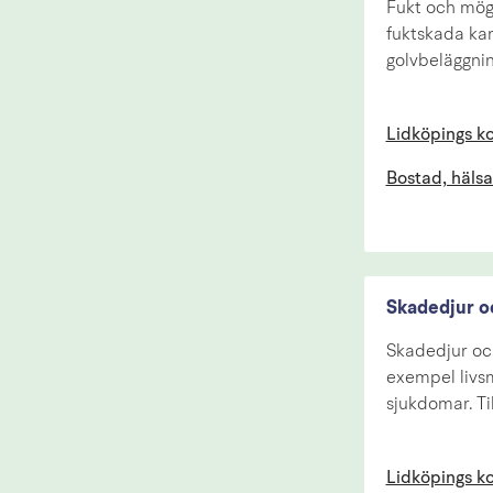
Fukt och möge
fuktskada kan
golvbeläggnin
Lidköpings 
Bostad, hälsa
Skadedjur o
Skadedjur och
exempel livsm
sjukdomar. Ti
Lidköpings 