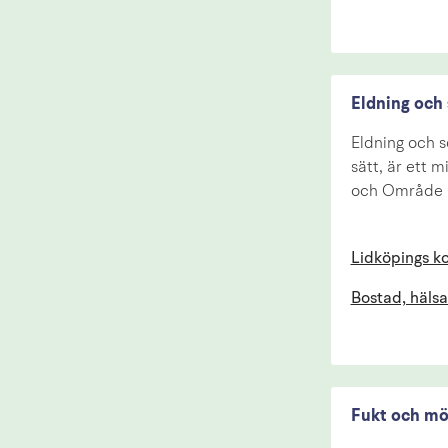
Eldning och
Eldning och s
sätt, är ett m
och Område m
Lidköpings 
Bostad, hälsa
Fukt och mö