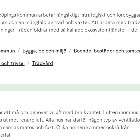
köpings kommun arbetar långsiktigt, strategiskt och förebygg
um och en mångfald av träd och växter. Att arbeta med trädvå
dningar. Träden bidrar med så kallade ekosystemtjänster – de
kommun
/
Bygga, bo och miljö
/
Boende, bostäder och tomte
 och trivsel
/
Trädvård
ör att må bra behöver vi luft med bra kvalitet. Luften inomhus
 ut mot renare luft. Alla hus har därför någon typ av ventilation
n samlas matos och fukt. Olika ämnen kommer också från
rial