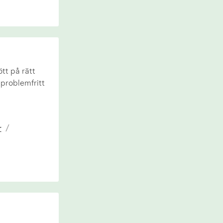
tt på rätt
 problemfritt
r
/