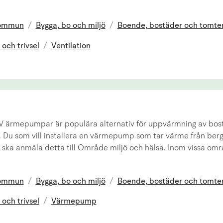
kommun
/
Bygga, bo och miljö
/
Boende, bostäder och tomte
 och trivsel
/
Ventilation
ärmepumpar är populära alternativ för uppvärmning av bos
. Du som vill installera en värmepump som tar värme från berg,
n ska anmäla detta till Område miljö och hälsa. Inom vissa om
kommun
/
Bygga, bo och miljö
/
Boende, bostäder och tomte
 och trivsel
/
Värmepump