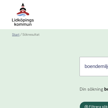
Sök.
Sökförslagen
presenteras
under
sökrutan
Start
/
Sökresultat
Din sökning
b
Filtrera sök