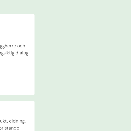
yggherre och
gsiktig dialog
kt, eldning,
bristande