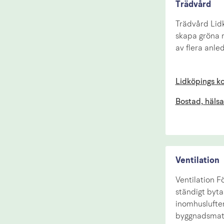
Trädvård
Trädvård Lid
skapa gröna r
av flera anle
Lidköpings 
Bostad, hälsa
Ventilation
Ventilation F
ständigt bytas
inomhuslufte
byggnadsmate