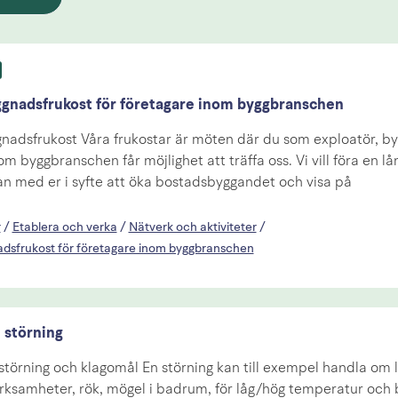
gnadsfrukost för företagare inom byggbranschen
nadsfrukost Våra frukostar är möten där du som exploatör, b
m byggbranschen får möjlighet att träffa oss. Vi vill föra en lån
n med er i syfte att öka bostadsbyggandet och visa på
r
/
Etablera och verka
/
Nätverk och aktiviteter
/
dsfrukost för företagare inom byggbranschen
störning
örning och klagomål En störning kan till exempel handla om lu
erksamheter, rök, mögel i badrum, för låg/hög temperatur och 