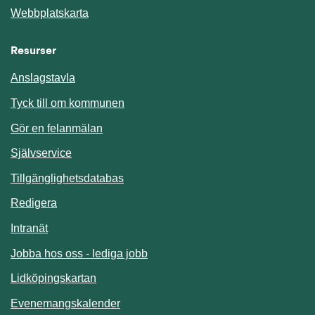
Webbplatskarta
Resurser
Anslagstavla
Länk till annan webbplats.
Tyck till om kommunen
Gör en felanmälan
Länk till annan webbplats.
Självservice
Länk till annan webbplats.
Tillgänglighetsdatabas
Redigera
Länk till annan webbplats.
Intranät
Jobba hos oss - lediga jobb
Länk till annan webbplats.
Lidköpingskartan
Länk till annan webbplats.
Evenemangskalender