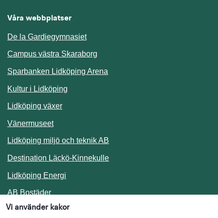
Våra webbplatser
De la Gardiegymnasiet
Campus västra Skaraborg
Sparbanken Lidköping Arena
Kultur i Lidköping
Lidköping växer
Vänermuseet
Lidköping miljö och teknik AB
Länk till annan webbplats.
Destination Läckö-Kinnekulle
Länk till annan webbplats.
Lidköping Energi
Länk till annan webbplats.
AB Bostäder
Vi använder kakor