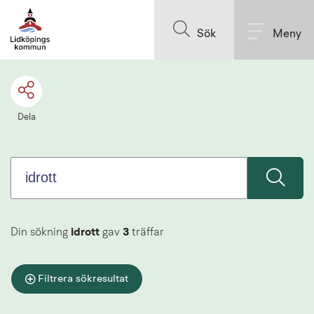
Sök.
Till innehållet på sidan
Sökförslagen
Sök
Meny
presenteras
under
sökrutan
Dela
Din sökning
idrott
gav
3
träffar
Filtrera sökresultat