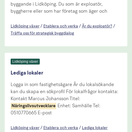
byggande i Lidköping. Du som är exploatör,
byggherre eller som har företag som äger och
Lidköping växer
/
Etablera och verka
/
Är du exploatör?
/
Träffa oss för strategisk byggdialog
Lidköping växer
Lediga lokaler
Logga in som fastighetsägare Är du lokalsökande
kan du skapa en sökprofil För lokalfrågor kontakta:
Kontakt Marcus Johansson Titel:
Enhet: Samhälle Tel:
Näringslivsutvecklare
0510770665 E-post
Lidköping växer
/
Etablera och verka
/
Lediga lokaler