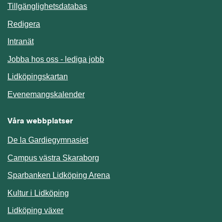
Länk till annan webbplats.
Tillgänglighetsdatabas
Redigera
Länk till annan webbplats.
Intranät
Jobba hos oss - lediga jobb
Länk till annan webbplats.
Lidköpingskartan
Länk till annan webbplats.
Evenemangskalender
Våra webbplatser
De la Gardiegymnasiet
Campus västra Skaraborg
Sparbanken Lidköping Arena
Kultur i Lidköping
Lidköping växer