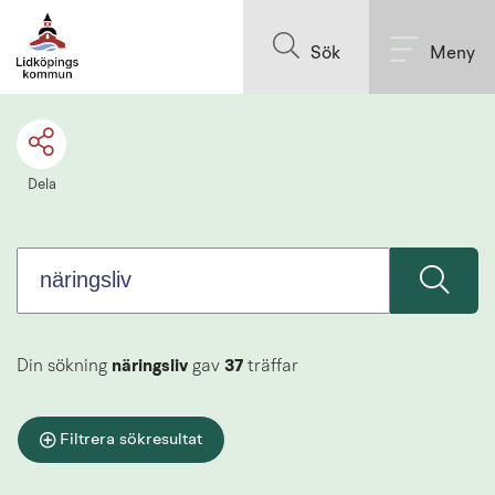
Sök.
Till innehållet på sidan
Sökförslagen
Sök
Meny
presenteras
under
sökrutan
Dela
Din sökning
näringsliv
gav
37
träffar
Filtrera sökresultat